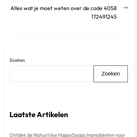
Vol
Alles wat je moet weten over de code 4058
beri
172491245
Zoeken
Zoeken
Laatste Artikelen
Ontdek de Natuurlijke HappySoaps Ingrediënten voor