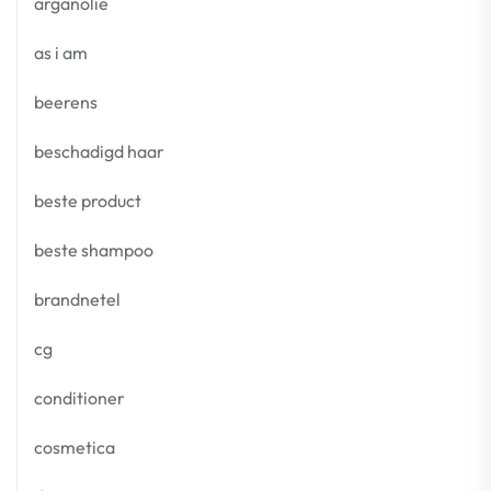
arganolie
as i am
beerens
beschadigd haar
beste product
beste shampoo
brandnetel
cg
conditioner
cosmetica