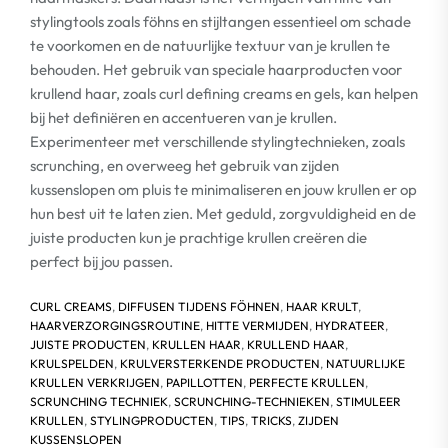
stylingtools zoals föhns en stijltangen essentieel om schade
te voorkomen en de natuurlijke textuur van je krullen te
behouden. Het gebruik van speciale haarproducten voor
krullend haar, zoals curl defining creams en gels, kan helpen
bij het definiëren en accentueren van je krullen.
Experimenteer met verschillende stylingtechnieken, zoals
scrunching, en overweeg het gebruik van zijden
kussenslopen om pluis te minimaliseren en jouw krullen er op
hun best uit te laten zien. Met geduld, zorgvuldigheid en de
juiste producten kun je prachtige krullen creëren die
perfect bij jou passen.
CURL CREAMS
,
DIFFUSEN TIJDENS FÖHNEN
,
HAAR KRULT
,
HAARVERZORGINGSROUTINE
,
HITTE VERMIJDEN
,
HYDRATEER
,
JUISTE PRODUCTEN
,
KRULLEN HAAR
,
KRULLEND HAAR
,
KRULSPELDEN
,
KRULVERSTERKENDE PRODUCTEN
,
NATUURLIJKE
KRULLEN VERKRIJGEN
,
PAPILLOTTEN
,
PERFECTE KRULLEN
,
SCRUNCHING TECHNIEK
,
SCRUNCHING-TECHNIEKEN
,
STIMULEER
KRULLEN
,
STYLINGPRODUCTEN
,
TIPS
,
TRICKS
,
ZIJDEN
KUSSENSLOPEN