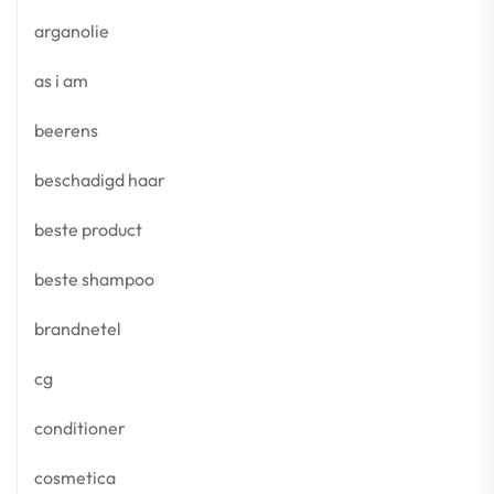
arganolie
as i am
beerens
beschadigd haar
beste product
beste shampoo
brandnetel
cg
conditioner
cosmetica