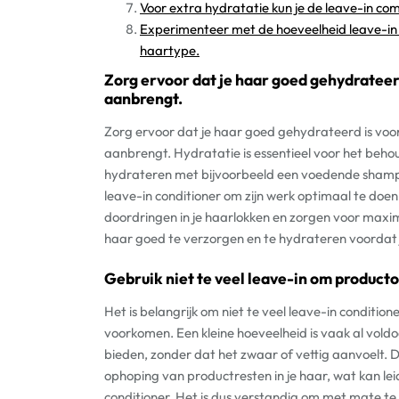
Voor extra hydratatie kun je de leave-in co
Experimenteer met de hoeveelheid leave-in di
haartype.
Zorg ervoor dat je haar goed gehydrateerd
aanbrengt.
Zorg ervoor dat je haar goed gehydrateerd is voor
aanbrengt. Hydratatie is essentieel voor het beho
hydrateren met bijvoorbeeld een voedende shampoo
leave-in conditioner om zijn werk optimaal te doe
doordringen in je haarlokken en zorgen voor maxim
haar goed te verzorgen en te hydrateren voordat j
Gebruik niet te veel leave-in om produc
Het is belangrijk om niet te veel leave-in conditi
voorkomen. Een kleine hoeveelheid is vaak al vol
bieden, zonder dat het zwaar of vettig aanvoelt.
ophoping van productresten in je haar, wat kan lei
conditioner. Het is dus verstandig om met mate te