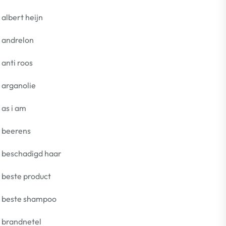
albert heijn
andrelon
anti roos
arganolie
as i am
beerens
beschadigd haar
beste product
beste shampoo
brandnetel