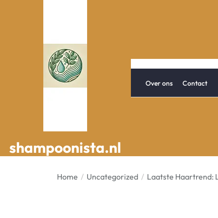
Spring
naar
de
inhoud
Over ons
Contact
shampoonista.nl
shampoonista.nl
Home
Uncategorized
Laatste Haartrend: 