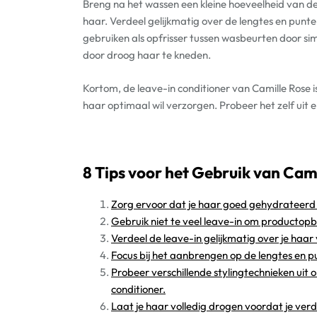
Breng na het wassen een kleine hoeveelheid van d
haar. Verdeel gelijkmatig over de lengtes en punte
gebruiken als opfrisser tussen wasbeurten door s
door droog haar te kneden.
Kortom, de leave-in conditioner van Camille Rose i
haar optimaal wil verzorgen. Probeer het zelf uit e
8 Tips voor het Gebruik van Cam
Zorg ervoor dat je haar goed gehydrateerd i
Gebruik niet te veel leave-in om producto
Verdeel de leave-in gelijkmatig over je haar 
Focus bij het aanbrengen op de lengtes en p
Probeer verschillende stylingtechnieken uit 
conditioner.
Laat je haar volledig drogen voordat je ver