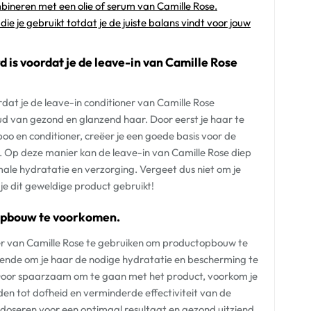
mbineren met een olie of serum van Camille Rose.
e je gebruikt totdat je de juiste balans vindt voor jouw
 is voordat je de leave-in van Camille Rose
dat je de leave-in conditioner van Camille Rose
ud van gezond en glanzend haar. Door eerst je haar te
 en conditioner, creëer je een goede basis voor de
n. Op deze manier kan de leave-in van Camille Rose diep
ale hydratatie en verzorging. Vergeet dus niet om je
e dit geweldige product gebruikt!
topbouw te voorkomen.
oner van Camille Rose te gebruiken om productopbouw te
doende om je haar de nodige hydratatie en bescherming te
 Door spaarzaam om te gaan met het product, voorkom je
den tot dofheid en verminderde effectiviteit van de
 doseren voor een optimaal resultaat en gezond uitziend