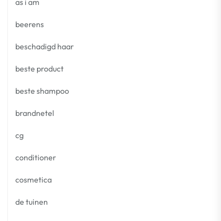
as i am
beerens
beschadigd haar
beste product
beste shampoo
brandnetel
cg
conditioner
cosmetica
de tuinen