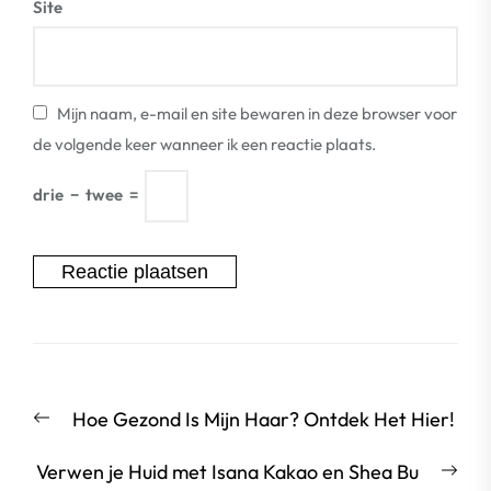
Site
Mijn naam, e-mail en site bewaren in deze browser voor
de volgende keer wanneer ik een reactie plaats.
drie
−
twee
=
Berichtnavigatie
Vorige
Hoe Gezond Is Mijn Haar? Ontdek Het Hier!
bericht:
Vol
Verwen je Huid met Isana Kakao en Shea Bu