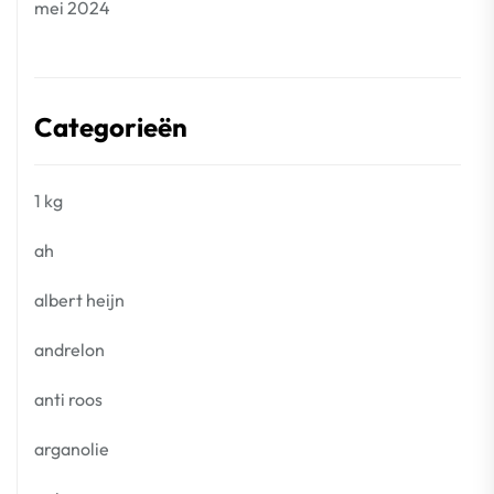
mei 2024
Categorieën
1 kg
ah
albert heijn
andrelon
anti roos
arganolie