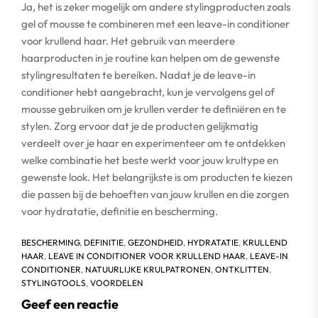
Ja, het is zeker mogelijk om andere stylingproducten zoals
gel of mousse te combineren met een leave-in conditioner
voor krullend haar. Het gebruik van meerdere
haarproducten in je routine kan helpen om de gewenste
stylingresultaten te bereiken. Nadat je de leave-in
conditioner hebt aangebracht, kun je vervolgens gel of
mousse gebruiken om je krullen verder te definiëren en te
stylen. Zorg ervoor dat je de producten gelijkmatig
verdeelt over je haar en experimenteer om te ontdekken
welke combinatie het beste werkt voor jouw krultype en
gewenste look. Het belangrijkste is om producten te kiezen
die passen bij de behoeften van jouw krullen en die zorgen
voor hydratatie, definitie en bescherming.
BESCHERMING
,
DEFINITIE
,
GEZONDHEID
,
HYDRATATIE
,
KRULLEND
HAAR
,
LEAVE IN CONDITIONER VOOR KRULLEND HAAR
,
LEAVE-IN
CONDITIONER
,
NATUURLIJKE KRULPATRONEN
,
ONTKLITTEN
,
STYLINGTOOLS
,
VOORDELEN
Geef een reactie