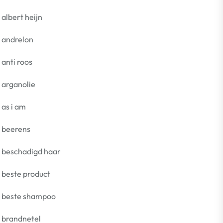
albert heijn
andrelon
anti roos
arganolie
as i am
beerens
beschadigd haar
beste product
beste shampoo
brandnetel