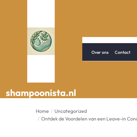
Spring
naar
de
inhoud
Over ons
Contact
shampoonista.nl
shampoonista.nl
Home
Uncategorized
Ontdek de Voordelen van een Leave-in Cond