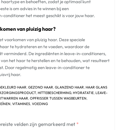
eke haartype en behoeften, zodat je optimaal kunt
ste is om advies in te winnen bij een
n-conditioner het meest geschikt is voor jouw haar.
rkomen van pluizig haar?
het voorkomen van pluizig haar. Deze speciale
haar te hydrateren en te voeden, waardoor de
 verminderd. De ingrediënten in leave-in-conditioners,
 van het haar te herstellen en te behouden, wat resulteert
st. Door regelmatig een leave-in-conditioner te
isvrij haar.
GEKLEURD HAAR
,
GEZOND HAAR
,
GLANZEND HAAR
,
HAAR GLANS
RZORGINGSPRODUCT
,
HITTEBESCHERMING
,
HYDRATATIE
,
LEAVE-
NTWARREN HAAR
,
OPFRISSER TUSSEN WASBEURTEN
,
EÏNEN
,
VITAMINES
,
VOEDING
reiste velden zijn gemarkeerd met
*