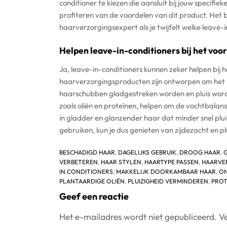
conditioner te kiezen die aansluit bij jouw specifi
profiteren van de voordelen van dit product. Het be
haarverzorgingsexpert als je twijfelt welke leave-i
Helpen leave-in-conditioners bij het voo
Ja, leave-in-conditioners kunnen zeker helpen bij 
haarverzorgingsproducten zijn ontworpen om het 
haarschubben gladgestreken worden en pluis wordt
zoals oliën en proteïnen, helpen om de vochtbalans
in gladder en glanzender haar dat minder snel plui
gebruiken, kun je dus genieten van zijdezacht en plu
BESCHADIGD HAAR
,
DAGELIJKS GEBRUIK
,
DROOG HAAR
,
VERBETEREN
,
HAAR STYLEN
,
HAARTYPE PASSEN
,
HAARVE
IN CONDITIONERS
,
MAKKELIJK DOORKAMBAAR HAAR
,
O
PLANTAARDIGE OLIËN
,
PLUIZIGHEID VERMINDEREN
,
PROT
Geef een reactie
Het e-mailadres wordt niet gepubliceerd.
Ve