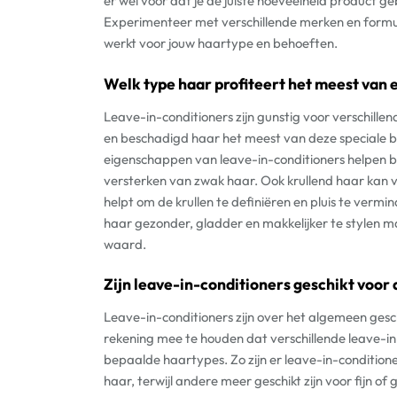
er wel voor dat je de juiste hoeveelheid product 
Experimenteer met verschillende merken en formul
werkt voor jouw haartype en behoeften.
Welk type haar profiteert het meest van 
Leave-in-conditioners zijn gunstig voor verschill
en beschadigd haar het meest van deze speciale
eigenschappen van leave-in-conditioners helpen bij
versterken van zwak haar. Ook krullend haar kan v
helpt om de krullen te definiëren en pluis te vermi
haar gezonder, gladder en makkelijker te stylen m
waard.
Zijn leave-in-conditioners geschikt voor 
Leave-in-conditioners zijn over het algemeen gesch
rekening mee te houden dat verschillende leave-in
bepaalde haartypes. Zo zijn er leave-in-conditione
haar, terwijl andere meer geschikt zijn voor fijn o