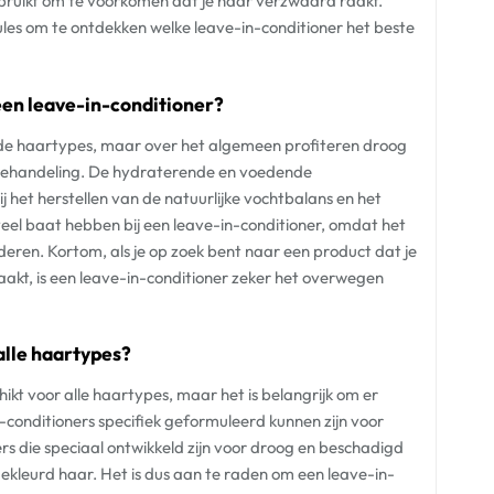
gebruikt om te voorkomen dat je haar verzwaard raakt.
es om te ontdekken welke leave-in-conditioner het beste
een leave-in-conditioner?
ende haartypes, maar over het algemeen profiteren droog
 behandeling. De hydraterende en voedende
 het herstellen van de natuurlijke vochtbalans en het
eel baat hebben bij een leave-in-conditioner, omdat het
nderen. Kortom, als je op zoek bent naar een product dat je
aakt, is een leave-in-conditioner zeker het overwegen
alle haartypes?
ikt voor alle haartypes, maar het is belangrijk om er
-conditioners specifiek geformuleerd kunnen zijn voor
rs die speciaal ontwikkeld zijn voor droog en beschadigd
f gekleurd haar. Het is dus aan te raden om een leave-in-