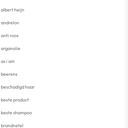
albert heijn
andrelon
anti roos
arganolie
as i am
beerens
beschadigd haar
beste product
beste shampoo
brandnetel