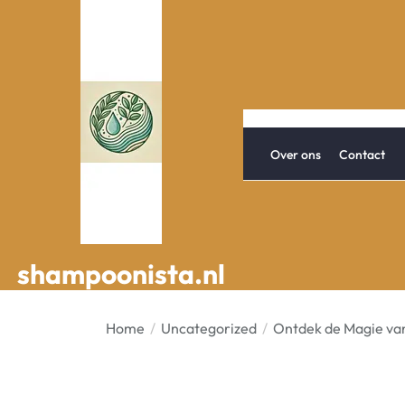
Spring
naar
de
inhoud
Over ons
Contact
shampoonista.nl
shampoonista.nl
Home
Uncategorized
Ontdek de Magie van