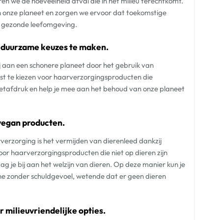
en we de hoeveelheid afval die in het milieu terechtkomt.
 onze planeet en zorgen we ervoor dat toekomstige
n gezonde leefomgeving.
r duurzame keuzes te maken.
j aan een schonere planeet door het gebruik van
t te kiezen voor haarverzorgingsproducten die
 voetafdruk en help je mee aan het behoud van onze planeet
vegan producten.
rverzorging is het vermijden van dierenleed dankzij
oor haarverzorgingsproducten die niet op dieren zijn
ag je bij aan het welzijn van dieren. Op deze manier kun je
ne zonder schuldgevoel, wetende dat er geen dieren
 milieuvriendelijke opties.