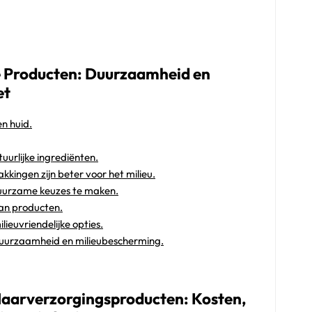
ke Producten: Duurzaamheid en
et
en huid.
uurlijke ingrediënten.
kingen zijn beter voor het milieu.
duurzame keuzes te maken.
gan producten.
ieuvriendelijke opties.
duurzaamheid en milieubescherming.
 Haarverzorgingsproducten: Kosten,