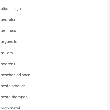
albert heijn
andrelon
anti roos
arganolie
as i am
beerens
beschadigd haar
beste product
beste shampoo
brandnetel