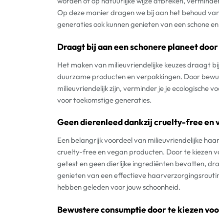
worden of op natuurlijke wijze afbreken, verminder
Op deze manier dragen we bij aan het behoud van
generaties ook kunnen genieten van een schone e
Draagt bij aan een schonere planeet doo
Het maken van milieuvriendelijke keuzes draagt bi
duurzame producten en verpakkingen. Door bewus
milieuvriendelijk zijn, verminder je je ecologische
voor toekomstige generaties.
Geen dierenleed dankzij cruelty-free en 
Een belangrijk voordeel van milieuvriendelijke haa
cruelty-free en vegan producten. Door te kiezen v
getest en geen dierlijke ingrediënten bevatten, dra
genieten van een effectieve haarverzorgingsrouti
hebben geleden voor jouw schoonheid.
Bewustere consumptie door te kiezen voor