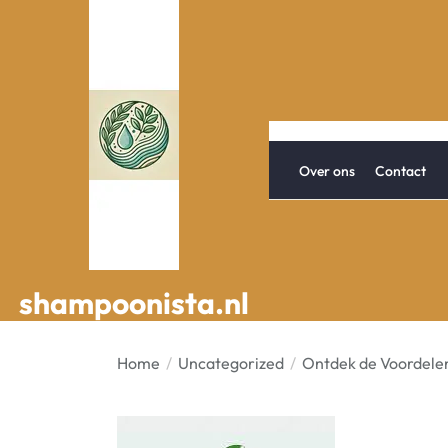
Spring
naar
de
inhoud
Over ons
Contact
shampoonista.nl
shampoonista.nl
Home
Uncategorized
Ontdek de Voordelen