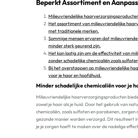
Beperkt Assortiment en Aanpass
Milieuvriendelijke haarverzorgingsproducte
Het assortiment van milieuvriendelijke haarv
met traditionele merken.
Sommige mensen ervaren dat milieuvriendel
minder sterk geurend zijn.
Het kan lastig zijn om de effectiviteit van 
zonder schadelijke chemicaliën zoals sulfat
Bij het overstappen op milieuvriendelijke ha
voor je haar en hoofdhuid.
Minder schadelijke chemicaliën voor je ha
Milieuvriendelijke haarverzorgingsproducten biede
zowel je haar als je huid. Door het gebruik van nat
chemicaliën, zoals sulfaten en parabenen, zorgen 
gezonde manier worden verzorgd. Dit resulteert i
je je zorgen hoeft te maken over de nadelige effec