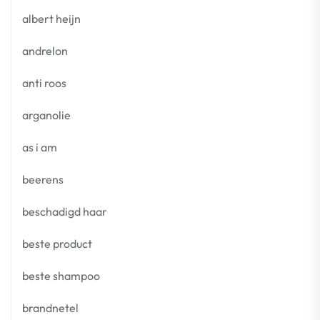
albert heijn
andrelon
anti roos
arganolie
as i am
beerens
beschadigd haar
beste product
beste shampoo
brandnetel