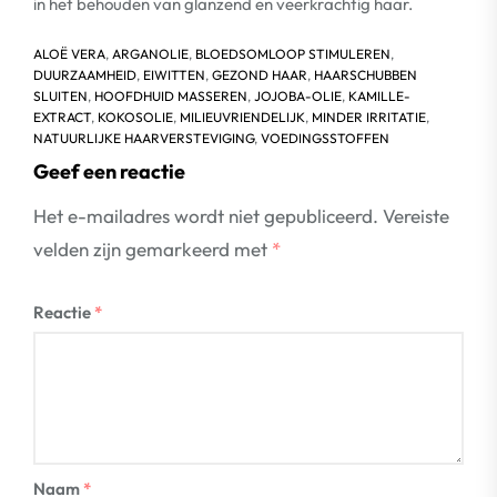
in het behouden van glanzend en veerkrachtig haar.
ALOË VERA
,
ARGANOLIE
,
BLOEDSOMLOOP STIMULEREN
,
DUURZAAMHEID
,
EIWITTEN
,
GEZOND HAAR
,
HAARSCHUBBEN
SLUITEN
,
HOOFDHUID MASSEREN
,
JOJOBA-OLIE
,
KAMILLE-
EXTRACT
,
KOKOSOLIE
,
MILIEUVRIENDELIJK
,
MINDER IRRITATIE
,
NATUURLIJKE HAARVERSTEVIGING
,
VOEDINGSSTOFFEN
Geef een reactie
Het e-mailadres wordt niet gepubliceerd.
Vereiste
velden zijn gemarkeerd met
*
Reactie
*
Naam
*