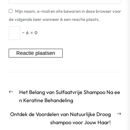
Mijn naam, e-mail en site bewaren in deze browser voor
de volgende keer wanneer ik een reactie plaats.
−
6
=
0
Berichtnavigatie
Vorige
Het Belang van Sulfaatvrije Shampoo Na ee
bericht:
n Keratine Behandeling
Vol
Ontdek de Voordelen van Natuurlijke Droog
beri
shampoo voor Jouw Haar!