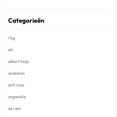
Categorieën
1 kg
ah
albert heijn
andrelon
anti roos
arganolie
as i am