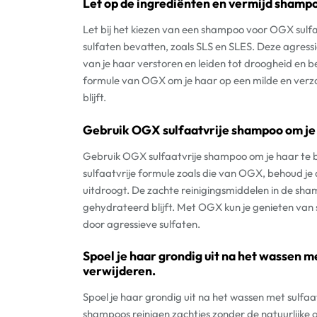
Let op de ingrediënten en vermijd shampo
Let bij het kiezen van een shampoo voor OGX sulf
sulfaten bevatten, zoals SLS en SLES. Deze agress
van je haar verstoren en leiden tot droogheid en b
formule van OGX om je haar op een milde en verzo
blijft.
Gebruik OGX sulfaatvrije shampoo om je 
Gebruik OGX sulfaatvrije shampoo om je haar te b
sulfaatvrije formule zoals die van OGX, behoud je d
uitdroogt. De zachte reinigingsmiddelen in de sha
gehydrateerd blijft. Met OGX kun je genieten van
door agressieve sulfaten.
Spoel je haar grondig uit na het wassen m
verwijderen.
Spoel je haar grondig uit na het wassen met sulfaa
shampoos reinigen zachtjes zonder de natuurlijke ol