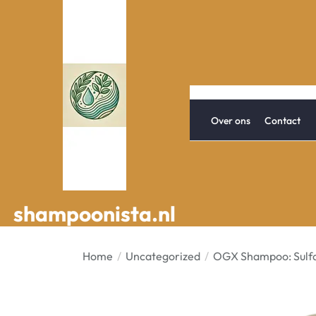
Spring
naar
de
inhoud
Over ons
Contact
shampoonista.nl
shampoonista.nl
Home
Uncategorized
OGX Shampoo: Sulfa