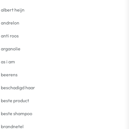
albert heijn
andrelon
anti roos
arganolie
as i am
beerens
beschadigd haar
beste product
beste shampoo
brandnetel