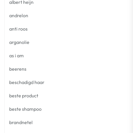
albert heijn
andrelon
anti roos
arganolie
as i am
beerens
beschadigd haar
beste product
beste shampoo
brandnetel