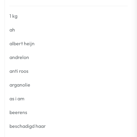
1 kg
ah
albert heijn
andrelon
anti roos
arganolie
as i am
beerens
beschadigd haar