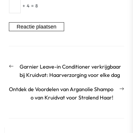
+
4
=
8
Berichtnavigatie
Vorige
Garnier Leave-in Conditioner verkrijgbaar
bericht:
bij Kruidvat: Haarverzorging voor elke dag
Vol
Ontdek de Voordelen van Arganolie Shampo
beri
o van Kruidvat voor Stralend Haar!