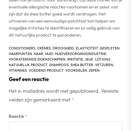
eventuele allergische reacties voorkomen en er zeker van
zijn dat de shea butter goed wordt verdragen. Het
uitvoeren van een eenvoudige patchtest kan helpen om
mogelijke irritaties te identificeren en zo veilig gebruik van
dit natuurlijke product te garanderen.
CONDITIONERS
,
CRÈMES
,
DROOGHEID
,
ELASTICITEIT
,
GESPLETEN
HAARPUNTEN
,
HAAR
,
HUID
,
HUIDVERZORGINGSINDUSTRIE
,
HYDRATERENDE EIGENSCHAPPEN
,
IRRITATIE
,
JEUK
,
LOTIONS
,
NATUURLIJK PRODUCT
,
SHAMPOOS
,
SHEA BUTTER
,
VETZUREN
,
VITAMINES
,
VOEDEND PRODUCT
,
VOORDELEN
,
ZEPEN
Geef een reactie
Het e-mailadres wordt niet gepubliceerd.
Vereiste
velden zijn gemarkeerd met
*
Reactie
*