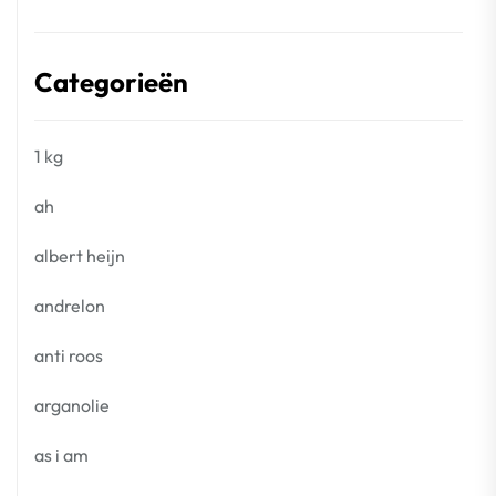
Categorieën
1 kg
ah
albert heijn
andrelon
anti roos
arganolie
as i am