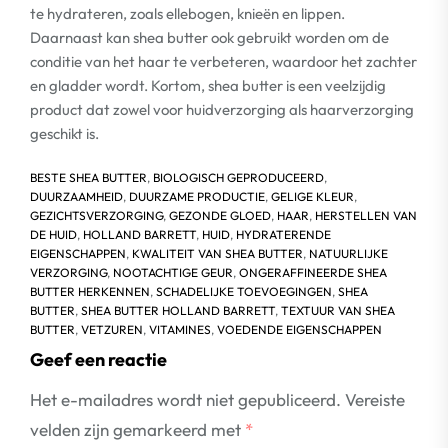
te hydrateren, zoals ellebogen, knieën en lippen.
Daarnaast kan shea butter ook gebruikt worden om de
conditie van het haar te verbeteren, waardoor het zachter
en gladder wordt. Kortom, shea butter is een veelzijdig
product dat zowel voor huidverzorging als haarverzorging
geschikt is.
BESTE SHEA BUTTER
,
BIOLOGISCH GEPRODUCEERD
,
DUURZAAMHEID
,
DUURZAME PRODUCTIE
,
GELIGE KLEUR
,
GEZICHTSVERZORGING
,
GEZONDE GLOED
,
HAAR
,
HERSTELLEN VAN
DE HUID
,
HOLLAND BARRETT
,
HUID
,
HYDRATERENDE
EIGENSCHAPPEN
,
KWALITEIT VAN SHEA BUTTER
,
NATUURLIJKE
VERZORGING
,
NOOTACHTIGE GEUR
,
ONGERAFFINEERDE SHEA
BUTTER HERKENNEN
,
SCHADELIJKE TOEVOEGINGEN
,
SHEA
BUTTER
,
SHEA BUTTER HOLLAND BARRETT
,
TEXTUUR VAN SHEA
BUTTER
,
VETZUREN
,
VITAMINES
,
VOEDENDE EIGENSCHAPPEN
Geef een reactie
Het e-mailadres wordt niet gepubliceerd.
Vereiste
velden zijn gemarkeerd met
*