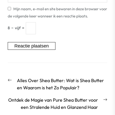
Mijn naam, e-mail en site bewaren in deze browser voor
de volgende keer wanneer ik een reactie plaats.
8
−
vijf
=
Berichtnavigatie
Vorige
Alles Over Shea Butter: Wat is Shea Butter
bericht:
en Waarom is het Zo Populair?
Vol
Ontdek de Magie van Pure Shea Butter voor
beri
een Stralende Huid en Glanzend Haar