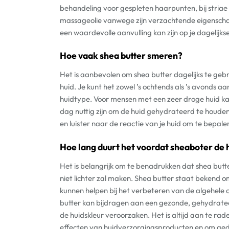
behandeling voor gespleten haarpunten, bij striae o
massageolie vanwege zijn verzachtende eigenschap
een waardevolle aanvulling kan zijn op je dagelijks
Hoe vaak shea butter smeren?
Het is aanbevolen om shea butter dagelijks te geb
huid. Je kunt het zowel ’s ochtends als ’s avonds a
huidtype. Voor mensen met een zeer droge huid k
dag nuttig zijn om de huid gehydrateerd te houd
en luister naar de reactie van je huid om te bepale
Hoe lang duurt het voordat sheaboter de 
Het is belangrijk om te benadrukken dat shea but
niet lichter zal maken. Shea butter staat bekend 
kunnen helpen bij het verbeteren van de algehele 
butter kan bijdragen aan een gezonde, gehydratee
de huidskleur veroorzaken. Het is altijd aan te ra
effecten van huidverzorgingsproducten en om geduld