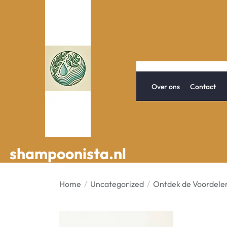
Spring
naar
de
inhoud
Over ons
Contact
shampoonista.nl
shampoonista.nl
Home
Uncategorized
Ontdek de Voordelen