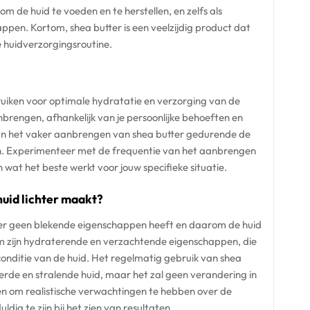
m de huid te voeden en te herstellen, en zelfs als
pen. Kortom, shea butter is een veelzijdig product dat
e huidverzorgingsroutine.
ruiken voor optimale hydratatie en verzorging van de
anbrengen, afhankelijk van je persoonlijke behoeften en
an het vaker aanbrengen van shea butter gedurende de
en. Experimenteer met de frequentie van het aanbrengen
n wat het beste werkt voor jouw specifieke situatie.
huid lichter maakt?
ter geen blekende eigenschappen heeft en daarom de huid
om zijn hydraterende en verzachtende eigenschappen, die
conditie van de huid. Het regelmatig gebruik van shea
rde en stralende huid, maar het zal geen verandering in
den om realistische verwachtingen te hebben over de
ig te zijn bij het zien van resultaten.