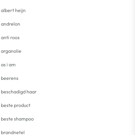
albert heijn
andrelon
anti roos
arganolie
as i am
beerens
beschadigd haar
beste product
beste shampoo
brandnetel