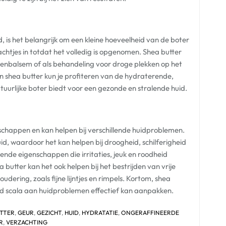
 is het belangrijk om een kleine hoeveelheid van de boter
chtjes in totdat het volledig is opgenomen. Shea butter
ppenbalsem of als behandeling voor droge plekken op het
n shea butter kun je profiteren van de hydraterende,
uurlijke boter biedt voor een gezonde en stralende huid.
nschappen en kan helpen bij verschillende huidproblemen.
uid, waardoor het kan helpen bij droogheid, schilferigheid
nde eigenschappen die irritaties, jeuk en roodheid
butter kan het ook helpen bij het bestrijden van vrije
dering, zoals fijne lijntjes en rimpels. Kortom, shea
ed scala aan huidproblemen effectief kan aanpakken.
UTTER
,
GEUR
,
GEZICHT
,
HUID
,
HYDRATATIE
,
ONGERAFFINEERDE
R
,
VERZACHTING