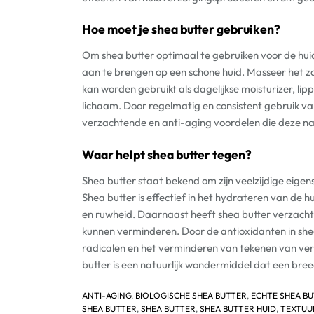
Hoe moet je shea butter gebruiken?
Om shea butter optimaal te gebruiken voor de huid,
aan te brengen op een schone huid. Masseer het za
kan worden gebruikt als dagelijkse moisturizer, li
lichaam. Door regelmatig en consistent gebruik va
verzachtende en anti-aging voordelen die deze nat
Waar helpt shea butter tegen?
Shea butter staat bekend om zijn veelzijdige eige
Shea butter is effectief in het hydrateren van de h
en ruwheid. Daarnaast heeft shea butter verzachte
kunnen verminderen. Door de antioxidanten in shea 
radicalen en het verminderen van tekenen van verou
butter is een natuurlijk wondermiddel dat een bre
ANTI-AGING
,
BIOLOGISCHE SHEA BUTTER
,
ECHTE SHEA B
SHEA BUTTER
,
SHEA BUTTER
,
SHEA BUTTER HUID
,
TEXTUU