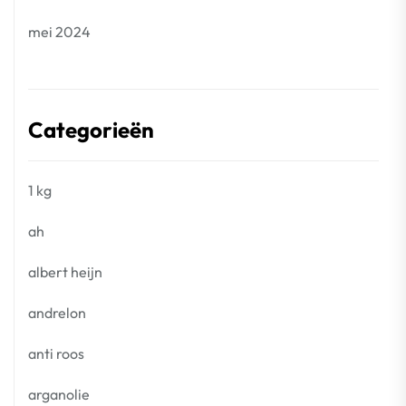
mei 2024
Categorieën
1 kg
ah
albert heijn
andrelon
anti roos
arganolie