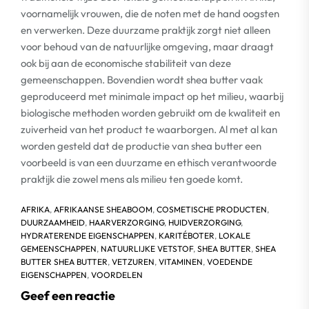
voornamelijk vrouwen, die de noten met de hand oogsten
en verwerken. Deze duurzame praktijk zorgt niet alleen
voor behoud van de natuurlijke omgeving, maar draagt
ook bij aan de economische stabiliteit van deze
gemeenschappen. Bovendien wordt shea butter vaak
geproduceerd met minimale impact op het milieu, waarbij
biologische methoden worden gebruikt om de kwaliteit en
zuiverheid van het product te waarborgen. Al met al kan
worden gesteld dat de productie van shea butter een
voorbeeld is van een duurzame en ethisch verantwoorde
praktijk die zowel mens als milieu ten goede komt.
AFRIKA
,
AFRIKAANSE SHEABOOM
,
COSMETISCHE PRODUCTEN
,
DUURZAAMHEID
,
HAARVERZORGING
,
HUIDVERZORGING
,
HYDRATERENDE EIGENSCHAPPEN
,
KARITÉBOTER
,
LOKALE
GEMEENSCHAPPEN
,
NATUURLIJKE VETSTOF
,
SHEA BUTTER
,
SHEA
BUTTER SHEA BUTTER
,
VETZUREN
,
VITAMINEN
,
VOEDENDE
EIGENSCHAPPEN
,
VOORDELEN
Geef een reactie