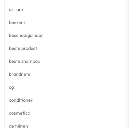
as i am
beerens
beschadigd haar
beste product
beste shampoo
brandnetel
cg
conditioner
cosmetica
de tuinen