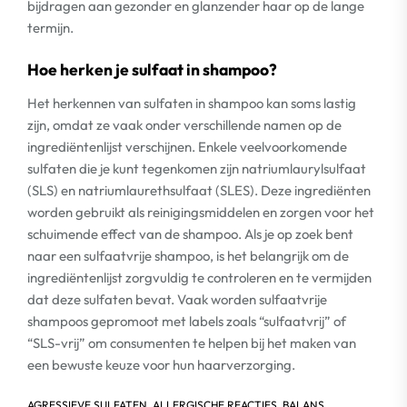
bijdragen aan gezonder en glanzender haar op de lange
termijn.
Hoe herken je sulfaat in shampoo?
Het herkennen van sulfaten in shampoo kan soms lastig
zijn, omdat ze vaak onder verschillende namen op de
ingrediëntenlijst verschijnen. Enkele veelvoorkomende
sulfaten die je kunt tegenkomen zijn natriumlaurylsulfaat
(SLS) en natriumlaurethsulfaat (SLES). Deze ingrediënten
worden gebruikt als reinigingsmiddelen en zorgen voor het
schuimende effect van de shampoo. Als je op zoek bent
naar een sulfaatvrije shampoo, is het belangrijk om de
ingrediëntenlijst zorgvuldig te controleren en te vermijden
dat deze sulfaten bevat. Vaak worden sulfaatvrije
shampoos gepromoot met labels zoals “sulfaatvrij” of
“SLS-vrij” om consumenten te helpen bij het maken van
een bewuste keuze voor hun haarverzorging.
AGRESSIEVE SULFATEN
,
ALLERGISCHE REACTIES
,
BALANS
,