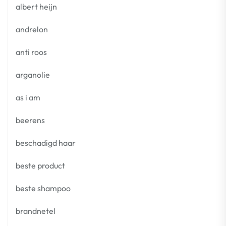
albert heijn
andrelon
anti roos
arganolie
as i am
beerens
beschadigd haar
beste product
beste shampoo
brandnetel