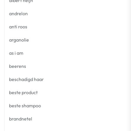
albert heijn
andrelon
anti roos
arganolie
as i am
beerens
beschadigd haar
beste product
beste shampoo
brandnetel