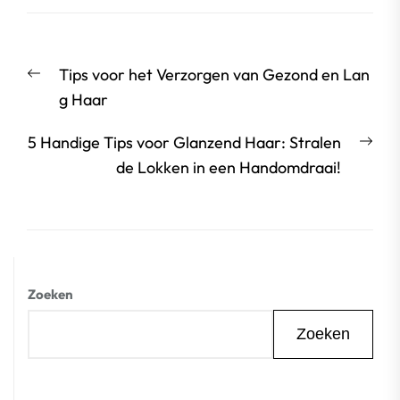
Berichtnavigatie
Vorige
Tips voor het Verzorgen van Gezond en Lan
bericht:
g Haar
Vol
5 Handige Tips voor Glanzend Haar: Stralen
beri
de Lokken in een Handomdraai!
Zoeken
Zoeken