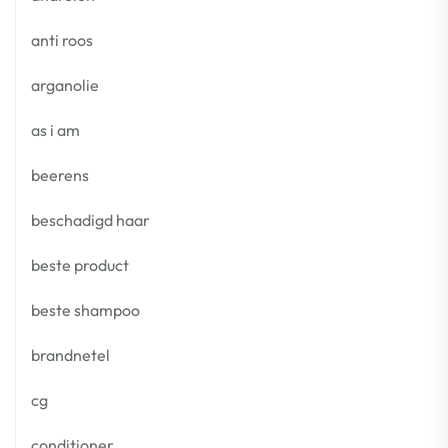
anti roos
arganolie
as i am
beerens
beschadigd haar
beste product
beste shampoo
brandnetel
cg
conditioner