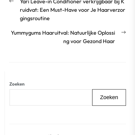
Vorige
Yari Leave-in Conditioner verkrijgbaar bij K
bericht:
ruidvat: Een Must-Have voor Je Haarverzor
gingsroutine
Vol
Yummygums Haaruitval: Natuurlijke Oplossi
beri
ng voor Gezond Haar
Zoeken
Zoeken