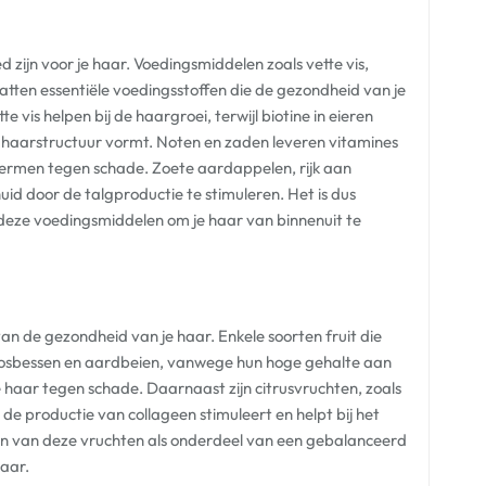
d zijn voor je haar. Voedingsmiddelen zoals vette vis,
tten essentiële voedingsstoffen die de gezondheid van je
vis helpen bij de haargroei, terwijl biotine in eieren
 je haarstructuur vormt. Noten en zaden leveren vitamines
hermen tegen schade. Zoete aardappelen, rijk aan
d door de talgproductie te stimuleren. Het is dus
 deze voedingsmiddelen om je haar van binnenuit te
 van de gezondheid van je haar. Enkele soorten fruit die
ls bosbessen en aardbeien, vanwege hun hoge gehalte aan
 haar tegen schade. Daarnaast zijn citrusvruchten, zoals
 de productie van collageen stimuleert en helpt bij het
en van deze vruchten als onderdeel van een gebalanceerd
aar.