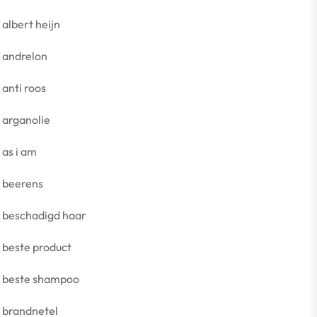
albert heijn
andrelon
anti roos
arganolie
as i am
beerens
beschadigd haar
beste product
beste shampoo
brandnetel