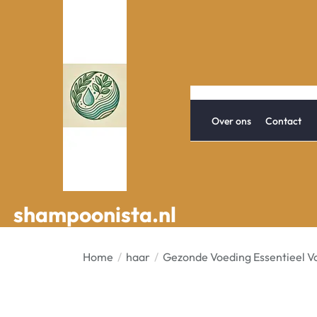
Spring
naar
de
inhoud
Over ons
Contact
shampoonista.nl
shampoonista.nl
Home
haar
Gezonde Voeding Essentieel V