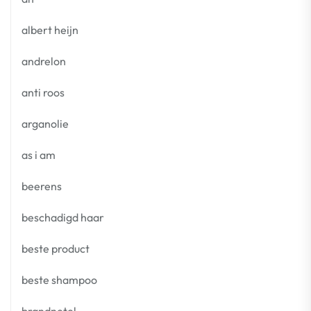
albert heijn
andrelon
anti roos
arganolie
as i am
beerens
beschadigd haar
beste product
beste shampoo