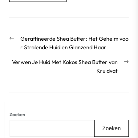
Berichtnavigatie
Vorige
Geraffineerde Shea Butter: Het Geheim voo
bericht:
r Stralende Huid en Glanzend Haar
Vol
Verwen Je Huid Met Kokos Shea Butter van
beri
Kruidvat
Zoeken
Zoeken