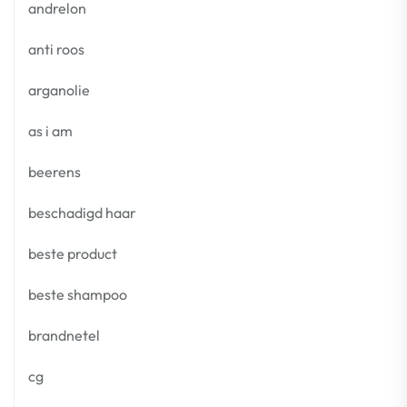
andrelon
anti roos
arganolie
as i am
beerens
beschadigd haar
beste product
beste shampoo
brandnetel
cg