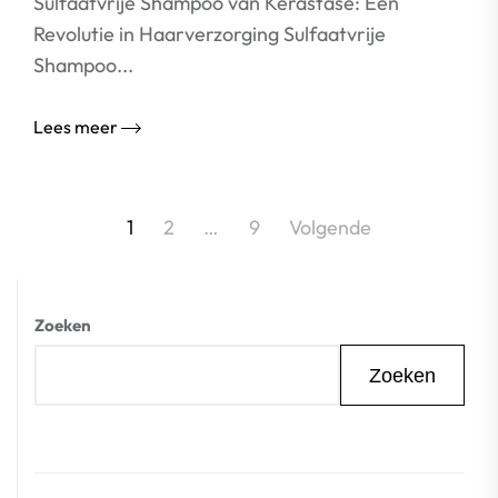
Sulfaatvrije Shampoo van Kerastase: Een
Revolutie in Haarverzorging Sulfaatvrije
Shampoo...
Lees meer
Berichtnavigatie
1
2
…
9
Volgende
Zoeken
Zoeken