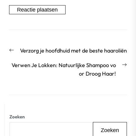
Berichtnavigatie
Vorige
Verzorg je hoofdhuid met de beste haaroliën
bericht:
Vol
Verwen Je Lokken: Natuurlijke Shampoo vo
beri
or Droog Haar!
Zoeken
Zoeken