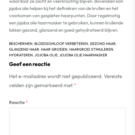
waardoor ze zacht en veerkrachtig blijven. Bovendien kan
jojoba olie helpen bij het definiëren van de krullen en het
voorkomen van gespleten haarpunten. Door regelmatig
een jojoba olie haarmasker te gebruiken, kunnen krullende
lokken gezond, glanzend en goed gehydrateerd blijven.
BESCHERMEN
,
BLOEDSOMLOOP VERBETEREN
,
GEZOND HAAR
,
GLANZEND HAAR
,
HAAR GROEIEN
,
HAARGROEI STIMULEREN
,
HYDRATEREN
,
JOJOBA OLIE
,
JOJOBA OLIE HAARMASKER
Geef een reactie
Het e-mailadres wordt niet gepubliceerd.
Vereiste
velden zijn gemarkeerd met
*
Reactie
*