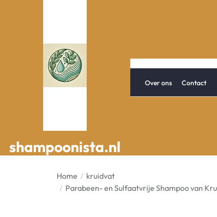
Spring
naar
de
inhoud
Over ons
Contact
shampoonista.nl
shampoonista.nl
Home
kruidvat
Parabeen- en Sulfaatvrije Shampoo van Krui