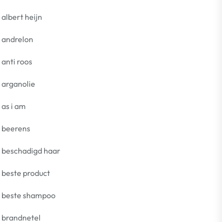
albert heijn
andrelon
anti roos
arganolie
as i am
beerens
beschadigd haar
beste product
beste shampoo
brandnetel