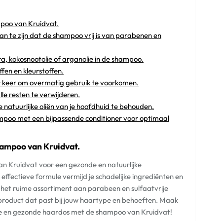
mpoo van Kruidvat.
van te zijn dat de shampoo vrij is van parabenen en
ra, kokosnootolie of arganolie in de shampoo.
fen en kleurstoffen.
r keer om overmatig gebruik te voorkomen.
lle resten te verwijderen.
 natuurlijke oliën van je hoofdhuid te behouden.
mpoo met een bijpassende conditioner voor optimaal
hampoo van Kruidvat.
an Kruidvat voor een gezonde en natuurlijke
effectieve formule vermijd je schadelijke ingrediënten en
t het ruime assortiment aan parabeen en sulfaatvrije
product dat past bij jouw haartype en behoeften. Maak
e en gezonde haardos met de shampoo van Kruidvat!