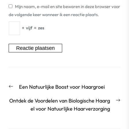
Mijn naam, e-mail en site bewaren in deze browser voor
de volgende keer wanneer ik een reactie plaats.
+
vijf
=
zes
Berichtnavigatie
Vorige
Een Natuurlijke Boost voor Haargroei
bericht:
Vol
Ontdek de Voordelen van Biologische Haarg
beri
el voor Natuurlijke Haarverzorging