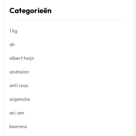
Categorieën
1 kg
ah
albert heijn
andrelon
anti roos
arganolie
as i am
beerens