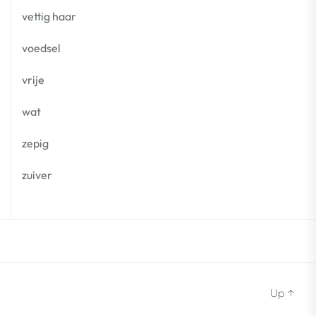
vettig haar
voedsel
vrije
wat
zepig
zuiver
Up
↑