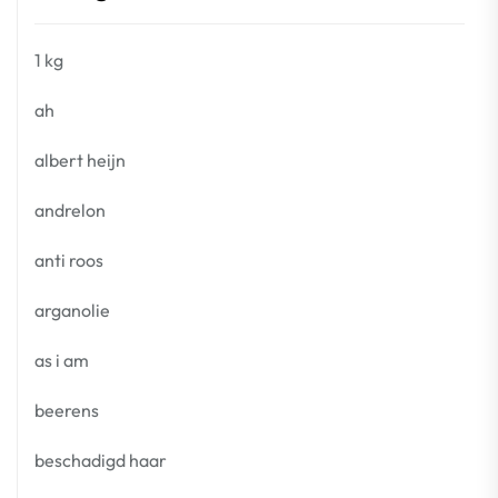
1 kg
ah
albert heijn
andrelon
anti roos
arganolie
as i am
beerens
beschadigd haar