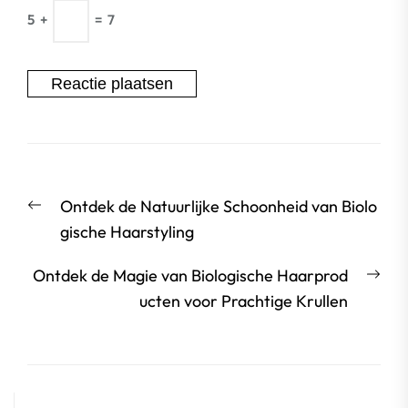
5
+
=
7
Berichtnavigatie
Vorige
Ontdek de Natuurlijke Schoonheid van Biolo
bericht:
gische Haarstyling
Vol
Ontdek de Magie van Biologische Haarprod
beri
ucten voor Prachtige Krullen