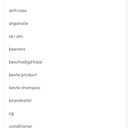
anti roos
arganolie
as i am
beerens
beschadigd haar
beste product
beste shampoo
brandnetel
cg
conditioner