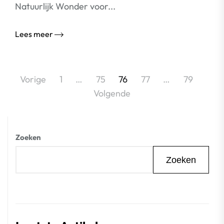
Natuurlijk Wonder voor...
Lees meer
Berichtnavigatie
Vorige
1
…
75
76
77
…
79
Volgende
Zoeken
Zoeken