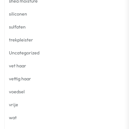
shea moisture
siliconen
sulfaten
trekpleister
Uncategorized
vet haar
vettig haar
voedsel
vrije
wat