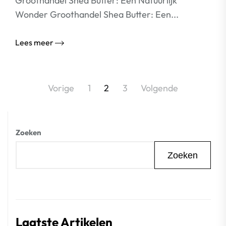
Groothandel Shea Butter: Een Natuurlijk
Wonder Groothandel Shea Butter: Een...
Lees meer
Berichtnavigatie
Vorige
1
2
3
Volgende
Zoeken
Zoeken
Laatste Artikelen