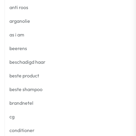
anti roos
arganolie
as i am
beerens
beschadigd haar
beste product
beste shampoo
brandnetel
cg
conditioner