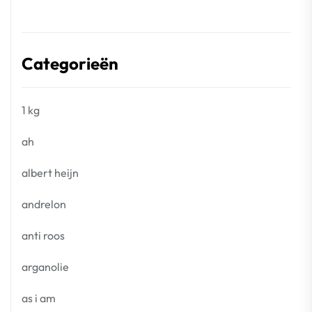
Categorieën
1 kg
ah
albert heijn
andrelon
anti roos
arganolie
as i am