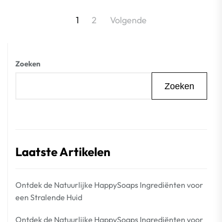
Berichtnavigatie
1
2
Volgende
Zoeken
Zoeken
Laatste Artikelen
Ontdek de Natuurlijke HappySoaps Ingrediënten voor
een Stralende Huid
Ontdek de Natuurlijke HappySoaps Ingrediënten voor