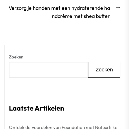
Vol
Verzorg je handen met een hydraterende ha
beri
ndcrème met shea butter
Zoeken
Zoeken
Laatste Artikelen
Ontdek de Voordelen van Foundation met Natuurlijke