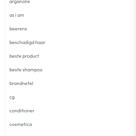
arganolie
as i am
beerens
beschadigd haar
beste product
beste shampoo
brandnetel
cg
conditioner
cosmetica