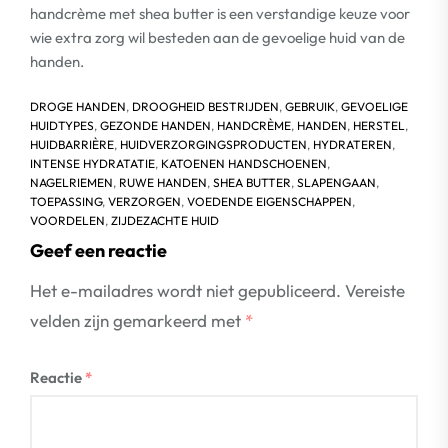
handcrème met shea butter is een verstandige keuze voor
wie extra zorg wil besteden aan de gevoelige huid van de
handen.
DROGE HANDEN
,
DROOGHEID BESTRIJDEN
,
GEBRUIK
,
GEVOELIGE
HUIDTYPES
,
GEZONDE HANDEN
,
HANDCRÈME
,
HANDEN
,
HERSTEL
,
HUIDBARRIÈRE
,
HUIDVERZORGINGSPRODUCTEN
,
HYDRATEREN
,
INTENSE HYDRATATIE
,
KATOENEN HANDSCHOENEN
,
NAGELRIEMEN
,
RUWE HANDEN
,
SHEA BUTTER
,
SLAPENGAAN
,
TOEPASSING
,
VERZORGEN
,
VOEDENDE EIGENSCHAPPEN
,
VOORDELEN
,
ZIJDEZACHTE HUID
Geef een reactie
Het e-mailadres wordt niet gepubliceerd.
Vereiste
velden zijn gemarkeerd met
*
Reactie
*