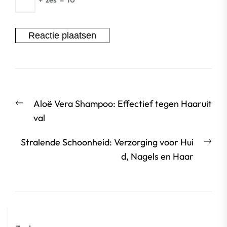
Berichtnavigatie
Vorige
Aloë Vera Shampoo: Effectief tegen Haaruit
bericht:
val
Vol
Stralende Schoonheid: Verzorging voor Hui
beri
d, Nagels en Haar