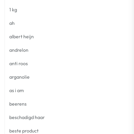
1 kg
ah
albert heijn
andrelon
anti roos
arganolie
as i am
beerens
beschadigd haar
beste product