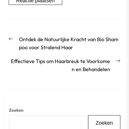
Berichtnavigatie
Vorige
Ontdek de Natuurlijke Kracht van Bio Sham
bericht:
poo voor Stralend Haar
Vol
Effectieve Tips om Haarbreuk te Voorkome
beri
n en Behandelen
Zoeken
Zoeken