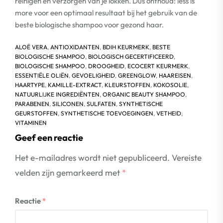
reinigen en verzorgen van je lokken. Dus onthoud: less is
more voor een optimaal resultaat bij het gebruik van de
beste biologische shampoo voor gezond haar.
ALOË VERA
,
ANTIOXIDANTEN
,
BDIH KEURMERK
,
BESTE
BIOLOGISCHE SHAMPOO
,
BIOLOGISCH GECERTIFICEERD
,
BIOLOGISCHE SHAMPOO
,
DROOGHEID
,
ECOCERT KEURMERK
,
ESSENTIËLE OLIËN
,
GEVOELIGHEID
,
GREENGLOW
,
HAAREISEN
,
HAARTYPE
,
KAMILLE-EXTRACT
,
KLEURSTOFFEN
,
KOKOSOLIE
,
NATUURLIJKE INGREDIËNTEN
,
ORGANIC BEAUTY SHAMPOO
,
PARABENEN
,
SILICONEN
,
SULFATEN
,
SYNTHETISCHE
GEURSTOFFEN
,
SYNTHETISCHE TOEVOEGINGEN
,
VETHEID
,
VITAMINEN
Geef een reactie
Het e-mailadres wordt niet gepubliceerd.
Vereiste
velden zijn gemarkeerd met
*
Reactie
*