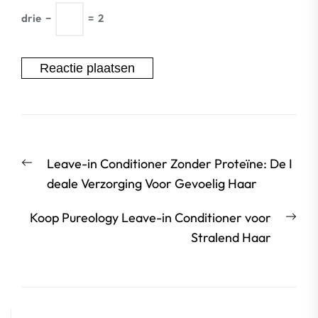
drie
−
=
2
Berichtnavigatie
Vorige
Leave-in Conditioner Zonder Proteïne: De I
bericht:
deale Verzorging Voor Gevoelig Haar
Vol
Koop Pureology Leave-in Conditioner voor
beri
Stralend Haar