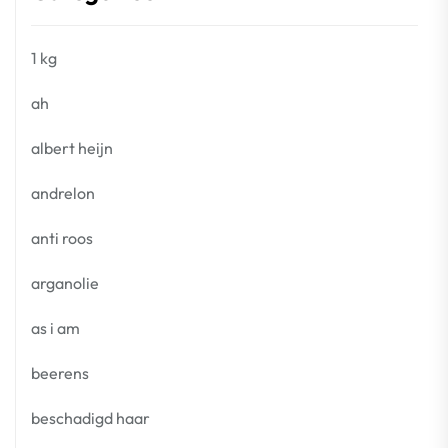
1 kg
ah
albert heijn
andrelon
anti roos
arganolie
as i am
beerens
beschadigd haar