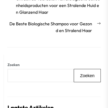
bericht:
nheidsproducten voor een Stralende Huid e
n Glanzend Haar
Vol
De Beste Biologische Shampoo voor Gezon
beri
d en Stralend Haar
Zoeken
Zoeken
Laatste Artikelen