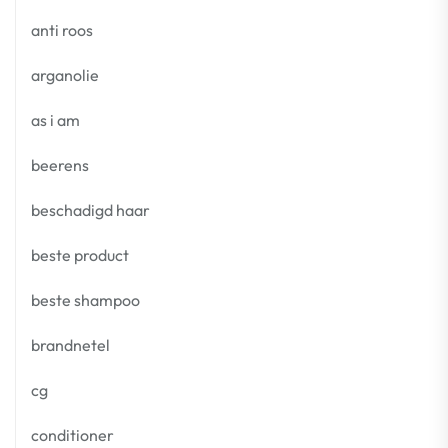
anti roos
arganolie
as i am
beerens
beschadigd haar
beste product
beste shampoo
brandnetel
cg
conditioner