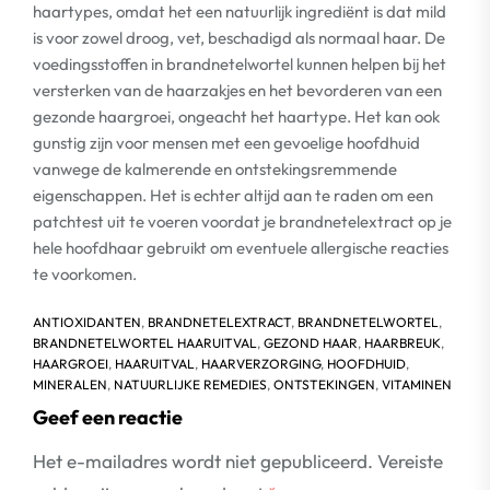
haartypes, omdat het een natuurlijk ingrediënt is dat mild
is voor zowel droog, vet, beschadigd als normaal haar. De
voedingsstoffen in brandnetelwortel kunnen helpen bij het
versterken van de haarzakjes en het bevorderen van een
gezonde haargroei, ongeacht het haartype. Het kan ook
gunstig zijn voor mensen met een gevoelige hoofdhuid
vanwege de kalmerende en ontstekingsremmende
eigenschappen. Het is echter altijd aan te raden om een
patchtest uit te voeren voordat je brandnetelextract op je
hele hoofdhaar gebruikt om eventuele allergische reacties
te voorkomen.
ANTIOXIDANTEN
,
BRANDNETELEXTRACT
,
BRANDNETELWORTEL
,
BRANDNETELWORTEL HAARUITVAL
,
GEZOND HAAR
,
HAARBREUK
,
HAARGROEI
,
HAARUITVAL
,
HAARVERZORGING
,
HOOFDHUID
,
MINERALEN
,
NATUURLIJKE REMEDIES
,
ONTSTEKINGEN
,
VITAMINEN
Geef een reactie
Het e-mailadres wordt niet gepubliceerd.
Vereiste