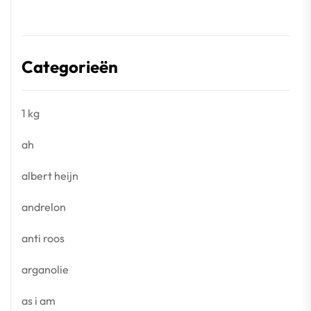
Categorieën
1 kg
ah
albert heijn
andrelon
anti roos
arganolie
as i am