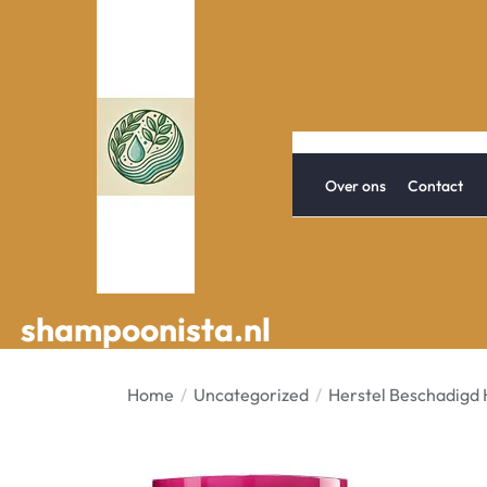
Spring
naar
de
inhoud
Over ons
Contact
shampoonista.nl
shampoonista.nl
Home
Uncategorized
Herstel Beschadigd 