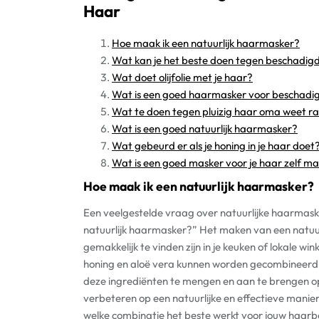
Haar
Hoe maak ik een natuurlijk haarmasker?
Wat kan je het beste doen tegen beschadig
Wat doet olijfolie met je haar?
Wat is een goed haarmasker voor beschadi
Wat te doen tegen pluizig haar oma weet r
Wat is een goed natuurlijk haarmasker?
Wat gebeurd er als je honing in je haar doet
Wat is een goed masker voor je haar zelf m
Hoe maak ik een natuurlijk haarmasker?
Een veelgestelde vraag over natuurlijke haarmask
natuurlijk haarmasker?” Het maken van een natuur
gemakkelijk te vinden zijn in je keuken of lokale wi
honing en aloë vera kunnen worden gecombineerd 
deze ingrediënten te mengen en aan te brengen op
verbeteren op een natuurlijke en effectieve manie
welke combinatie het beste werkt voor jouw haarb