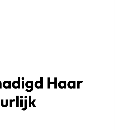
hadigd Haar
rlijk