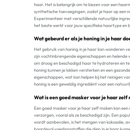
haar. Het is belangrijk om te kiezen voor een haarm
synthetische toevoegingen, zodat je haar op een 
Experimenteer met verschillende natuurlijke ingr
het beste werkt voor jouw specifieke haartype en 
Wat gebeurd er als je honing in je haar do
Het gebruik van honing in je haar kan wonderen v
zijn vochtinbrengende eigenschappen en helende we
om droog en beschadigd haar te hydrateren en te he
honing kunnen je lokken versterken en een gezonde
eigenschappen, wat kan helpen bij het reinigen v
honing is een geweldig ingrediënt voor een natuur
Wat is een goed masker voor je haar zel
Een goed masker voor je haar zelf maken kan een ef
verzorgen, vooral als ze beschadigd zijn. Een po
wordt aanbevolen, is het mengen van kokosolie, av
boordevol voedingsstoffen die diep in je haar ku