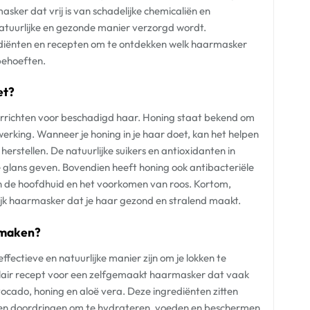
asker dat vrij is van schadelijke chemicaliën en
natuurlijke en gezonde manier verzorgd wordt.
ediënten en recepten om te ontdekken welk haarmasker
behoeften.
et?
errichten voor beschadigd haar. Honing staat bekend om
rking. Wanneer je honing in je haar doet, kan het helpen
rstellen. De natuurlijke suikers en antioxidanten in
 glans geven. Bovendien heeft honing ook antibacteriële
an de hoofdhuid en het voorkomen van roos. Kortom,
lijk haarmasker dat je haar gezond en stralend maakt.
f maken?
fectieve en natuurlijke manier zijn om je lokken te
pulair recept voor een zelfgemaakt haarmasker dat vaak
ocado, honing en aloë vera. Deze ingrediënten zitten
nnen doordringen om te hydrateren, voeden en beschermen.