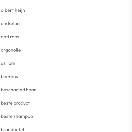
albert heijn
andrelon
anti roos
arganolie
as i am
beerens
beschadigd haar
beste product
beste shampoo
brandnetel