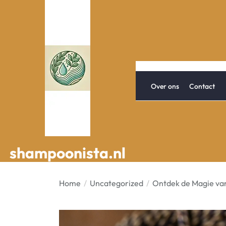
Spring
naar
de
inhoud
Over ons
Contact
shampoonista.nl
shampoonista.nl
Home
Uncategorized
Ontdek de Magie va