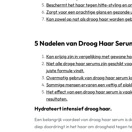
Beschermt het haar tegen hitte-styling en 
Zorgt voor een prachtige glans en gezonde u
Kan zowel op nat als droog haar worden gebr
5 Nadelen van Droog Haar Seru
Kan prijzig zijn in vergelijking met gewone 
Niet alle droge haar serums zijn geschikt vo
juiste formule vindt.
Overmatig gebruik van droog haar serum ka
Sommige mensen ervaren een vettig of plak
Het effect van een droog haar serum is vaak 
resultaten.
Hydrateert intensief droog haar.
Een belangrijk voordeel van droog haar serum is d
diep doordringt in het haar om droogheid tegen te