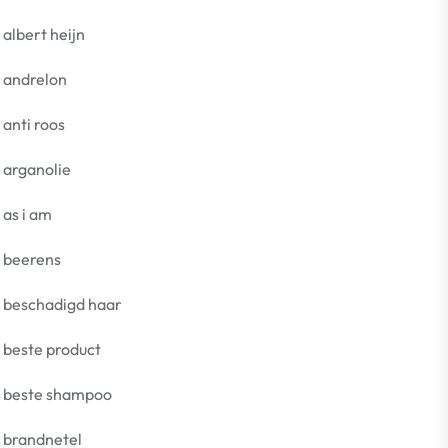
albert heijn
andrelon
anti roos
arganolie
as i am
beerens
beschadigd haar
beste product
beste shampoo
brandnetel