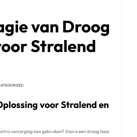
agie van Droog
oor Stralend
CATEGORIZED
plossing voor Stralend en
 extra verzorging kan gebruiken? Dan is een droog haar