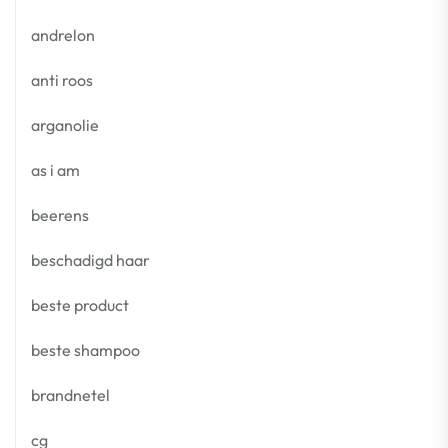
andrelon
anti roos
arganolie
as i am
beerens
beschadigd haar
beste product
beste shampoo
brandnetel
cg