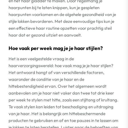
en het haar gladder te maken. Door regelmatig je
haarpunten bij te laten knippen, kun je gespleten
haarpunten voorkomen en de algehele gezondheid van je
stijle lokken bevorderen. Met deze eenvoudige tips kun je
een effectieve haar routine opzetten voor prachtig steil
haar dat er gezond uitziet en aanvoelt.
Hoe vaak per week mag je je haar stijlen?
Het is een veelgestelde vraag in de
haarverzorgingswereld: hoe vaak mag je je haar stijlen?
Het antwoord hangt af van verschillende factoren,
waaronder de conditie van je haar en de
hittebestendigheid ervan. Over het algemeen wordt
aanbevolen om je haar niet vaker dan twee tot drie keer
per week te stylen met hitte, zoals een stijltang of krultang.
Te vaak stylen kan leiden tot beschadiging en uitdroging
van je haar. Het is belangrijk om hittebeschermende
producten te gebruiken en af en toe pauzes in te lassen om
je lokken te laten herstellen. Luister naar de behoeften van