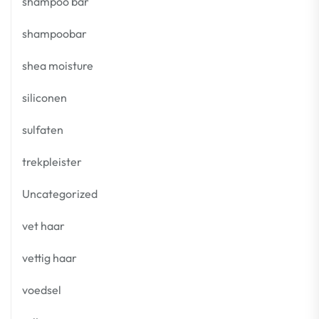
shampoo bar
shampoobar
shea moisture
siliconen
sulfaten
trekpleister
Uncategorized
vet haar
vettig haar
voedsel