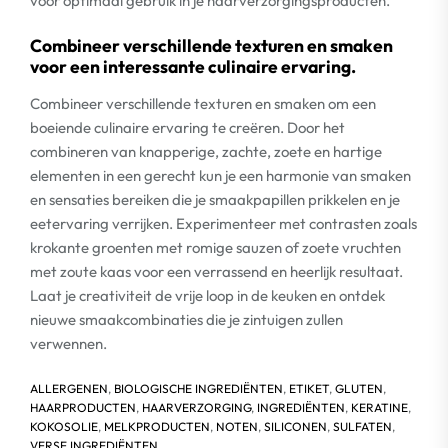
voor optimaal gebruik in je haarverzorgingsproducten.
Combineer verschillende texturen en smaken
voor een interessante culinaire ervaring.
Combineer verschillende texturen en smaken om een
boeiende culinaire ervaring te creëren. Door het
combineren van knapperige, zachte, zoete en hartige
elementen in een gerecht kun je een harmonie van smaken
en sensaties bereiken die je smaakpapillen prikkelen en je
eetervaring verrijken. Experimenteer met contrasten zoals
krokante groenten met romige sauzen of zoete vruchten
met zoute kaas voor een verrassend en heerlijk resultaat.
Laat je creativiteit de vrije loop in de keuken en ontdek
nieuwe smaakcombinaties die je zintuigen zullen
verwennen.
ALLERGENEN
,
BIOLOGISCHE INGREDIËNTEN
,
ETIKET
,
GLUTEN
,
HAARPRODUCTEN
,
HAARVERZORGING
,
INGREDIËNTEN
,
KERATINE
,
KOKOSOLIE
,
MELKPRODUCTEN
,
NOTEN
,
SILICONEN
,
SULFATEN
,
VERSE INGREDIËNTEN