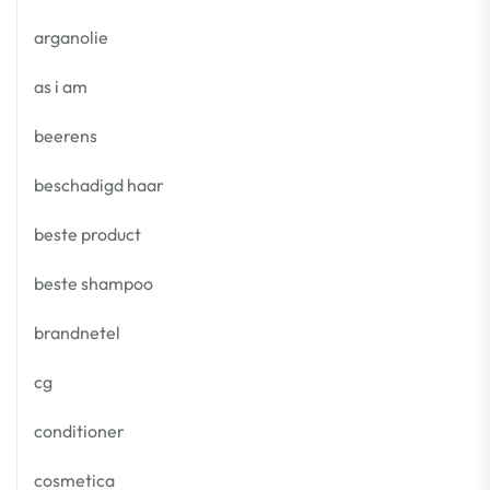
arganolie
as i am
beerens
beschadigd haar
beste product
beste shampoo
brandnetel
cg
conditioner
cosmetica