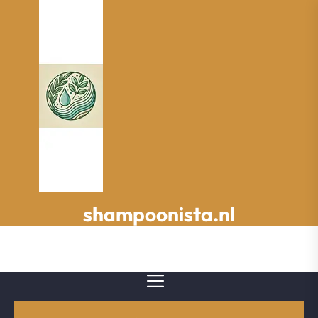
Spring
naar
de
inhoud
shampoonista.nl
shampoonista.nl