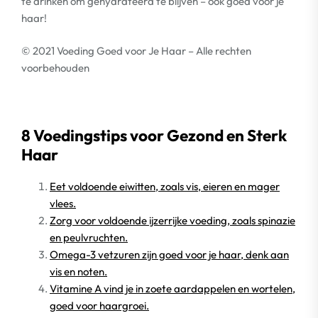
te drinken om gehydrateerd te blijven – ook goed voor je
haar!
© 2021 Voeding Goed voor Je Haar – Alle rechten
voorbehouden
8 Voedingstips voor Gezond en Sterk
Haar
Eet voldoende eiwitten, zoals vis, eieren en mager
vlees.
Zorg voor voldoende ijzerrijke voeding, zoals spinazie
en peulvruchten.
Omega-3 vetzuren zijn goed voor je haar, denk aan
vis en noten.
Vitamine A vind je in zoete aardappelen en wortelen,
goed voor haargroei.