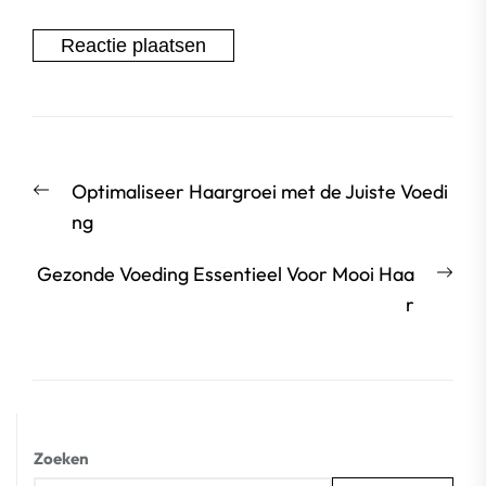
Berichtnavigatie
Vorige
Optimaliseer Haargroei met de Juiste Voedi
bericht:
ng
Vol
Gezonde Voeding Essentieel Voor Mooi Haa
beri
r
Zoeken