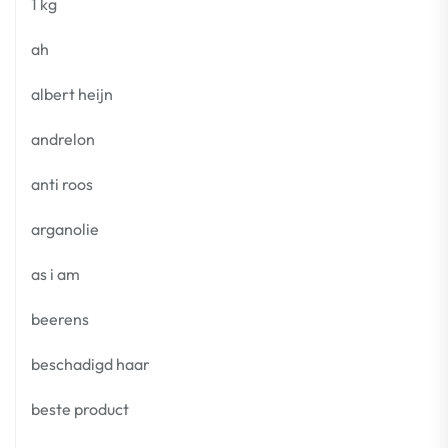
1 kg
ah
albert heijn
andrelon
anti roos
arganolie
as i am
beerens
beschadigd haar
beste product