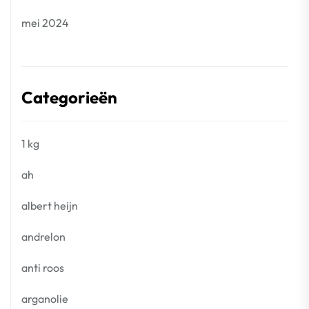
mei 2024
Categorieën
1 kg
ah
albert heijn
andrelon
anti roos
arganolie