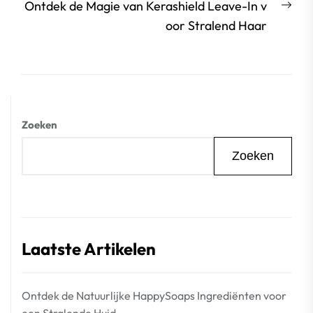
Vol
Ontdek de Magie van Kerashield Leave-In v
beri
oor Stralend Haar
Zoeken
Zoeken
Laatste Artikelen
Ontdek de Natuurlijke HappySoaps Ingrediënten voor
een Stralende Huid