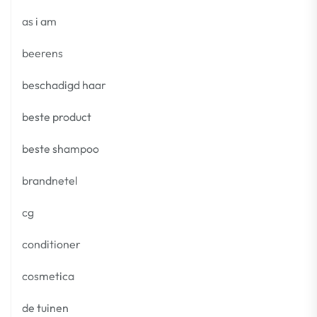
as i am
beerens
beschadigd haar
beste product
beste shampoo
brandnetel
cg
conditioner
cosmetica
de tuinen