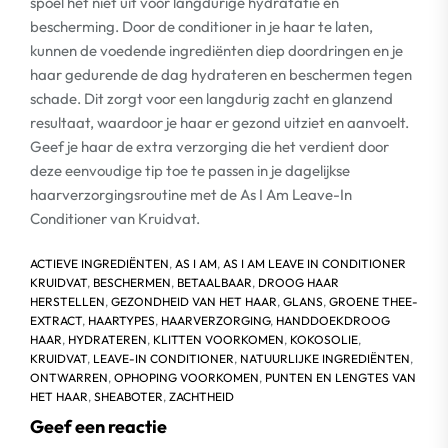
spoel het niet uit voor langdurige hydratatie en
bescherming. Door de conditioner in je haar te laten,
kunnen de voedende ingrediënten diep doordringen en je
haar gedurende de dag hydrateren en beschermen tegen
schade. Dit zorgt voor een langdurig zacht en glanzend
resultaat, waardoor je haar er gezond uitziet en aanvoelt.
Geef je haar de extra verzorging die het verdient door
deze eenvoudige tip toe te passen in je dagelijkse
haarverzorgingsroutine met de As I Am Leave-In
Conditioner van Kruidvat.
ACTIEVE INGREDIËNTEN
,
AS I AM
,
AS I AM LEAVE IN CONDITIONER
KRUIDVAT
,
BESCHERMEN
,
BETAALBAAR
,
DROOG HAAR
HERSTELLEN
,
GEZONDHEID VAN HET HAAR
,
GLANS
,
GROENE THEE-
EXTRACT
,
HAARTYPES
,
HAARVERZORGING
,
HANDDOEKDROOG
HAAR
,
HYDRATEREN
,
KLITTEN VOORKOMEN
,
KOKOSOLIE
,
KRUIDVAT
,
LEAVE-IN CONDITIONER
,
NATUURLIJKE INGREDIËNTEN
,
ONTWARREN
,
OPHOPING VOORKOMEN
,
PUNTEN EN LENGTES VAN
HET HAAR
,
SHEABOTER
,
ZACHTHEID
Geef een reactie