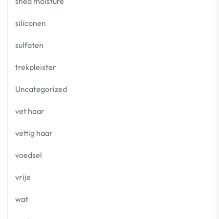
shea moisture
siliconen
sulfaten
trekpleister
Uncategorized
vet haar
vettig haar
voedsel
vrije
wat