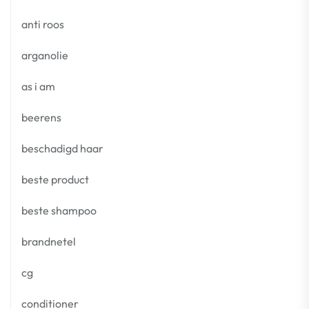
anti roos
arganolie
as i am
beerens
beschadigd haar
beste product
beste shampoo
brandnetel
cg
conditioner