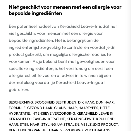
Niet geschikt voor mensen met een allergie voor
bepaalde ingrediënten
Een potentieel nadeel van Kerashield Leave-In is dat het
niet geschikt is voor mensen met een allergie voor
bepaalde ingrediënten. Het is belangrijk om de
ingrediëntenlijst zorgvuldig te controleren voordat je dit
product gebruikt, om mogelijke allergische reacties te
voorkomen. Als je bekend bent met gevoeligheden voor
specifieke ingrediënten, is het verstandig om eerst een
allergietest uit te voeren of advies in te winnen bij een
dermatoloog voordat je Kerashield Leave-In gaat
gebruiken.
BESCHERMING
,
BROOSHEID BESTRIJDEN
,
DIK HAAR
,
DUN HAAR
,
FORMULE
,
GEZOND HAAR
,
GLANS
,
HAAR
,
HAARTYPES
,
HITTE
,
HYDRATATIE
,
INTENSIEVE VERZORGING
,
KERASHIELD LEAVE IN
,
KERASHIELD LEAVE-IN
,
KERATINE
,
KERATINE-EIWIT
,
KRULLEND
HAAR
,
STEIL HAAR
,
STYLING
,
UV-STRALEN
,
VEELZIJDIG PRODUCT
,
VERSTERKING VAN HET HAAR
,
VERZORGING
,
VOCHTBALANS