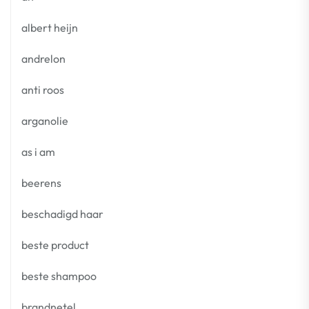
albert heijn
andrelon
anti roos
arganolie
as i am
beerens
beschadigd haar
beste product
beste shampoo
brandnetel