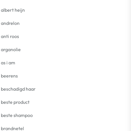
albert heijn
andrelon
anti roos
arganolie
as i am
beerens
beschadigd haar
beste product
beste shampoo
brandnetel