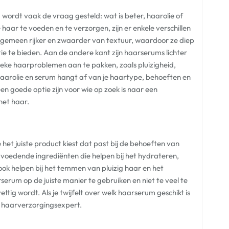
wordt vaak de vraag gesteld: wat is beter, haarolie of
aar te voeden en te verzorgen, zijn er enkele verschillen
 algemeen rijker en zwaarder van textuur, waardoor ze diep
ie te bieden. Aan de andere kant zijn haarserums lichter
eke haarproblemen aan te pakken, zoals pluizigheid,
haarolie en serum hangt af van je haartype, behoeften en
n goede optie zijn voor wie op zoek is naar een
het haar.
 het juiste product kiest dat past bij de behoeften van
oedende ingrediënten die helpen bij het hydrateren,
ok helpen bij het temmen van pluizig haar en het
serum op de juiste manier te gebruiken en niet te veel te
tig wordt. Als je twijfelt over welk haarserum geschikt is
en haarverzorgingsexpert.