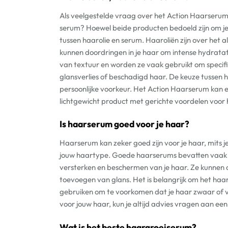
Als veelgestelde vraag over het Action Haarserum 
serum? Hoewel beide producten bedoeld zijn om je h
tussen haarolie en serum. Haaroliën zijn over het
kunnen doordringen in je haar om intense hydratat
van textuur en worden ze vaak gebruikt om specifi
glansverlies of beschadigd haar. De keuze tussen 
persoonlijke voorkeur. Het Action Haarserum kan ee
lichtgewicht product met gerichte voordelen voor 
Is haarserum goed voor je haar?
Haarserum kan zeker goed zijn voor je haar, mits je
jouw haartype. Goede haarserums bevatten vaak v
versterken en beschermen van je haar. Ze kunnen o
toevoegen van glans. Het is belangrijk om het haar
gebruiken om te voorkomen dat je haar zwaar of vet
voor jouw haar, kun je altijd advies vragen aan e
Wat is het beste haargroeiserum?