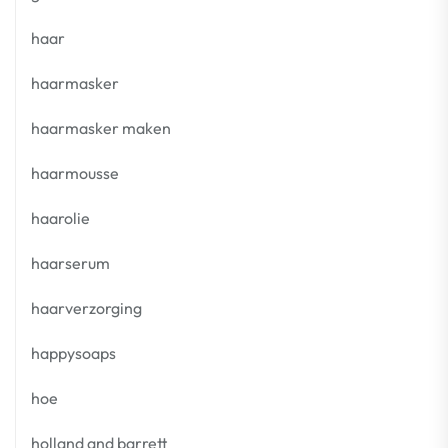
haar
haarmasker
haarmasker maken
haarmousse
haarolie
haarserum
haarverzorging
happysoaps
hoe
holland and barrett