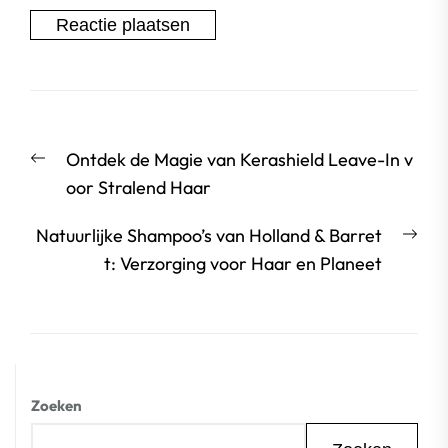
Berichtnavigatie
Vorige
Ontdek de Magie van Kerashield Leave-In v
bericht:
oor Stralend Haar
Vol
Natuurlijke Shampoo’s van Holland & Barret
beri
t: Verzorging voor Haar en Planeet
Zoeken