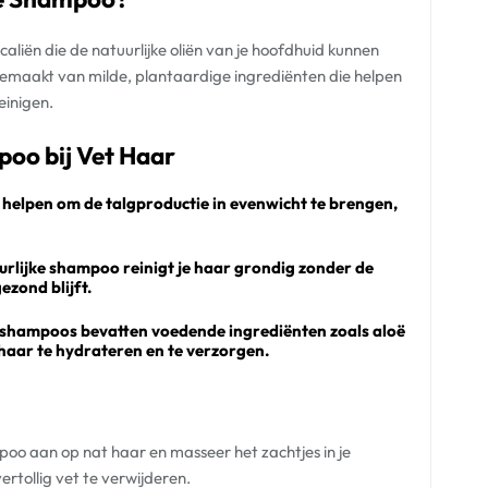
liën die de natuurlijke oliën van je hoofdhuid kunnen
gemaakt van milde, plantaardige ingrediënten die helpen
einigen.
poo bij Vet Haar
 helpen om de talgproductie in evenwicht te brengen,
urlijke shampoo reinigt je haar grondig zonder de
ezond blijft.
e shampoos bevatten voedende ingrediënten zoals aloë
e haar te hydrateren en te verzorgen.
poo aan op nat haar en masseer het zachtjes in je
rtollig vet te verwijderen.