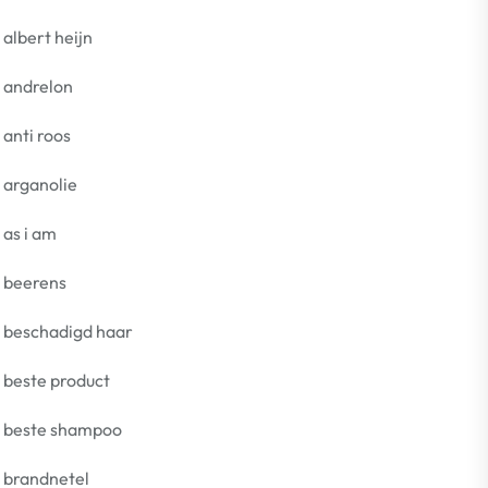
albert heijn
andrelon
anti roos
arganolie
as i am
beerens
beschadigd haar
beste product
beste shampoo
brandnetel