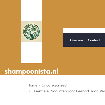
Spring
naar
de
inhoud
Over ons
Contact
shampoonista.nl
shampoonista.nl
Home
Uncategorized
Essentiële Producten voor Gezond Haar: Ve