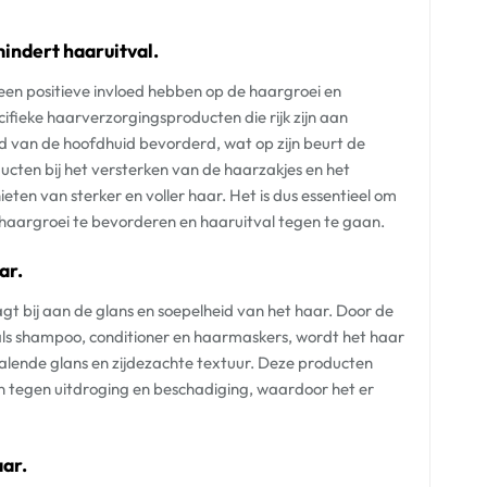
indert haaruitval.
en positieve invloed hebben op de haargroei en
ifieke haarverzorgingsproducten die rijk zijn aan
d van de hoofdhuid bevorderd, wat op zijn beurt de
cten bij het versterken van de haarzakjes en het
ten van sterker en voller haar. Het is dus essentieel om
 haargroei te bevorderen en haaruitval tegen te gaan.
ar.
t bij aan de glans en soepelheid van het haar. Door de
als shampoo, conditioner en haarmaskers, wordt het haar
alende glans en zijdezachte textuur. Deze producten
 tegen uitdroging en beschadiging, waardoor het er
aar.