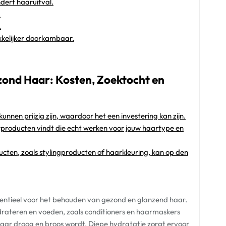
dert haaruitval.
.
.
kkelijker doorkambaar.
ond Haar: Kosten, Zoektocht en
en prijzig zijn, waardoor het een investering kan zijn.
rproducten vindt die echt werken voor jouw haartype en
en, zoals stylingproducten of haarkleuring, kan op den
sentieel voor het behouden van gezond en glanzend haar.
drateren en voeden, zoals conditioners en haarmaskers
haar droog en broos wordt. Diepe hydratatie zorgt ervoor