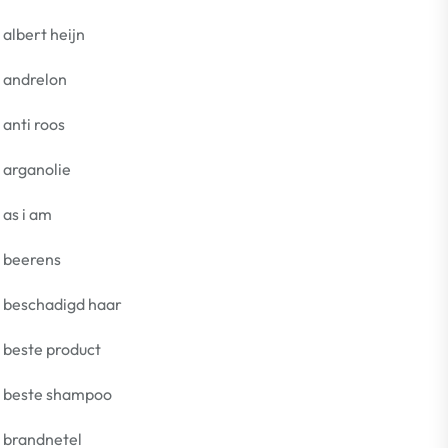
albert heijn
andrelon
anti roos
arganolie
as i am
beerens
beschadigd haar
beste product
beste shampoo
brandnetel