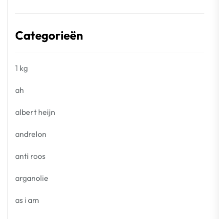
Categorieën
1 kg
ah
albert heijn
andrelon
anti roos
arganolie
as i am