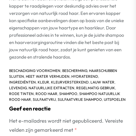
kapper te raadplegen voor deskundig advies over het
verzorgen van natuurlijk rood haar. Een ervaren kapper
kan specifieke aanbevelingen doen op basis van de unieke
eigenschappen van jouw haartype en haarkleur. Door
professioneel advies in te winnen, kun je de juiste shampoo
en haarverzorgingsroutine vinden die het beste past bij
jouw natuurlijk rood haar, zodat je kunt genieten van een
gezonde en stralende haardos.
BESCHADIGING VOORKOMEN
,
BESCHERMING
,
HAARSCHUBBEN
SLUITEN
,
HEET WATER VERMIJDEN
,
HYDRATEREND
,
INGREDIËNTEN
,
KLEUR
,
KLEURVERSTERKEND
,
LAUW WATER
,
LEVENDIG
,
NATUURLIJKE EXTRACTEN
,
REGELMATIG GEBRUIK
,
RODE TINTEN
,
ROOD HAAR
,
SHAMPOO
,
SHAMPOO NATUURLIJK
ROOD HAAR
,
SULFAATVRIJ
,
SULFAATVRIJE SHAMPOO
,
UITSPOELEN
Geef een reactie
Het e-mailadres wordt niet gepubliceerd.
Vereiste
velden zijn gemarkeerd met
*