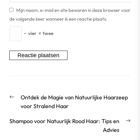
Mijn naam, e-mail en site bewaren in deze browser voor
de volgende keer wanneer ik een reactie plaats.
−
vier
=
twee
Berichtnavigatie
Vorige
Ontdek de Magie van Natuurlijke Haarzeep
bericht:
voor Stralend Haar
Vol
Shampoo voor Natuurlijk Rood Haar: Tips en
beri
Advies