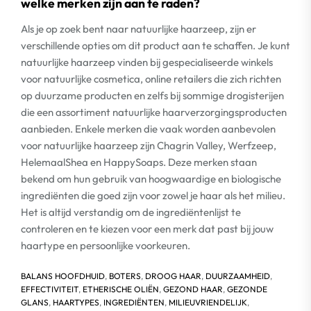
welke merken zijn aan te raden?
Als je op zoek bent naar natuurlijke haarzeep, zijn er
verschillende opties om dit product aan te schaffen. Je kunt
natuurlijke haarzeep vinden bij gespecialiseerde winkels
voor natuurlijke cosmetica, online retailers die zich richten
op duurzame producten en zelfs bij sommige drogisterijen
die een assortiment natuurlijke haarverzorgingsproducten
aanbieden. Enkele merken die vaak worden aanbevolen
voor natuurlijke haarzeep zijn Chagrin Valley, Werfzeep,
HelemaalShea en HappySoaps. Deze merken staan
bekend om hun gebruik van hoogwaardige en biologische
ingrediënten die goed zijn voor zowel je haar als het milieu.
Het is altijd verstandig om de ingrediëntenlijst te
controleren en te kiezen voor een merk dat past bij jouw
haartype en persoonlijke voorkeuren.
BALANS HOOFDHUID
,
BOTERS
,
DROOG HAAR
,
DUURZAAMHEID
,
EFFECTIVITEIT
,
ETHERISCHE OLIËN
,
GEZOND HAAR
,
GEZONDE
GLANS
,
HAARTYPES
,
INGREDIËNTEN
,
MILIEUVRIENDELIJK
,