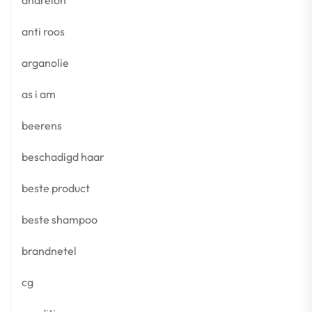
andrelon
anti roos
arganolie
as i am
beerens
beschadigd haar
beste product
beste shampoo
brandnetel
cg